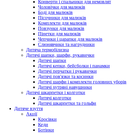
Конверти і спальники для немовлят
Чоловічки для малюків
Боді для малюків
Пісочники для малюків
Комплекти для малюків
Повзунки для малюків
Пінетки для малюків
Чепчики і царапки для малюків
Слюнявчики та нагрудники
Дитяча термобілизна
Дитячі шапки, шарфи, рукавички
Дитячі шапки
Дитячі кепки, бейсболки і панамки
Дитячі перчатки і рукавички
Дитячі пов'язки та косинки
Дитячі шарфи і комплекти головних уборів
Дитячі хутряні навушники
Дитячі шкарпетки і колготки
Дитячі колготки
Дитячі шкарпетки та гольфи
Дитяче взуття
Акції
Кросівки
Кеди
Ботінки