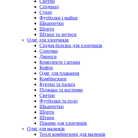
Светри
Спідниці
Сукні
Футболки і майки
Шкарпетки
Шорти
Штани та легінси
Одяг для хлопчиків
Спідня білизна для хлопчиків
Сорочки
Джинси
Комплекти і штани
Кофти
Одяг для плавання
Комбінезони
Куртки та пальта
Піджаки та костюми
Светри
Футболки та поло
Шкарпетки
Шорти
Штани
Піжами для хлопчиків
Одяг для малюків
Теплі комбінезони для малюків