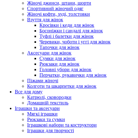
Жіночі джинси, штани, шорти
Спортивний жіночий одяг
Жіночі кофти, худі, толстовки
Взуття для жінок
Кросівки і кеди для жінок
Босоніжки і сандалі для жінок
Туфлі і балетки для жінок
Черевики, чоботи і уггі для жінок
Тапочки для жінок
Аксесуари для жінок
Сумки для жінок
Рюкзаки для жінок
Головні убори для жінок
Перчатки, рукавички для жінок
Піжами жіночі
Колготи та шкарпетки для жінок
Все для дому
Катрюлі, сковородки
Домашній текстиль
Іграшки та аксесуари
Мягкі іграшки
Рюкзаки та сумки
Іграшкові набори та коструктори
Іграшки для творчості