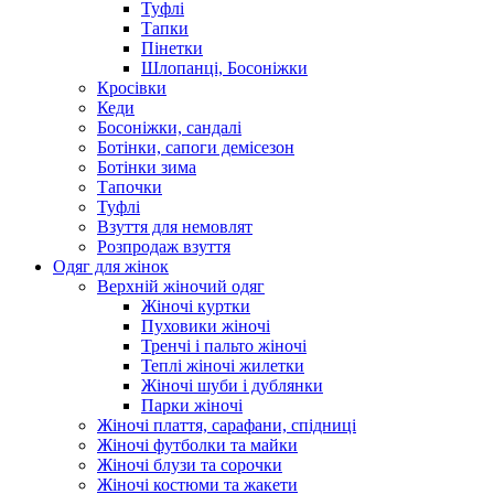
Туфлі
Тапки
Пінетки
Шлопанці, Босоніжки
Кросівки
Кеди
Босоніжки, сандалі
Ботінки, сапоги демісезон
Ботінки зима
Тапочки
Туфлі
Взуття для немовлят
Розпродаж взуття
Одяг для жінок
Верхній жіночий одяг
Жіночі куртки
Пуховики жіночі
Тренчі і пальто жіночі
Теплі жіночі жилетки
Жіночі шуби і дублянки
Парки жіночі
Жіночі плаття, сарафани, спідниці
Жіночі футболки та майки
Жіночі блузи та сорочки
Жіночі костюми та жакети