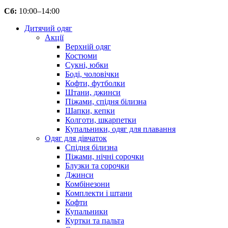
Сб:
10:00–14:00
Дитячий одяг
Акції
Верхній одяг
Костюми
Сукні, юбки
Боді, чоловічки
Кофти, футболки
Штани, джинси
Піжами, спідня білизна
Шапки, кепки
Колготи, шкарпетки
Купальники, одяг для плавання
Одяг для дівчаток
Спідня білизна
Піжами, нічні сорочки
Блузки та сорочки
Джинси
Комбінезони
Комплекти і штани
Кофти
Купальники
Куртки та пальта