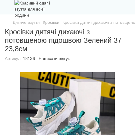
Дитяче взуття
Кросівки
Кросівки дитячі дихаючі з потовще
Кросівки дитячі дихаючі з
потовщеною підошвою Зелений 37
23,8см
Артикул:
18136
Написати відгук