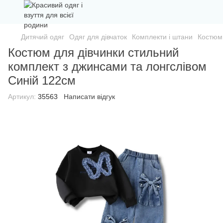
Дитячий одяг
Одяг для дівчаток
Комплекти і штани
Костюм 
Костюм для дівчинки стильний
комплект з джинсами та лонгслівом
Синій 122см
Артикул:
35563
Написати відгук