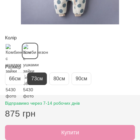
Колір
Размер
66см
73см
80см
90см
Відправимо через 7-14 робочих днів
875 грн
Купити