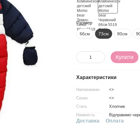
Размер
66см
73см
80см
9
Купити
Характеристики
Наповнювач
<>
Сезон
<>
Стать
Хлопчик
Наявність
Відправимо чере
Доставка
Оплата