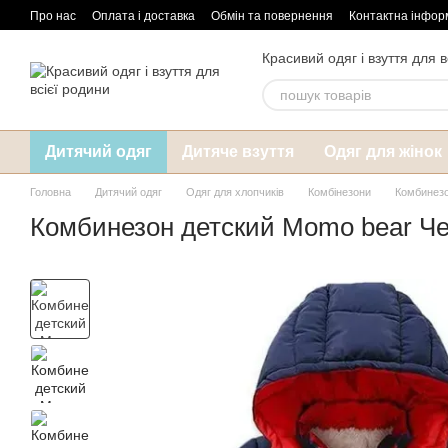
Перейти до основного контенту
Про нас
Оплата і доставка
Обмін та повернення
Контактна інфор
Красивий одяг і взуття для в
Дитячий одяг
Дитяче взуття
Одяг для жінок
Головна
Дитячий одяг
Одяг для хлопчиків
Комбінезони
Комбинезо
Комбинезон детский Momo bear Ч