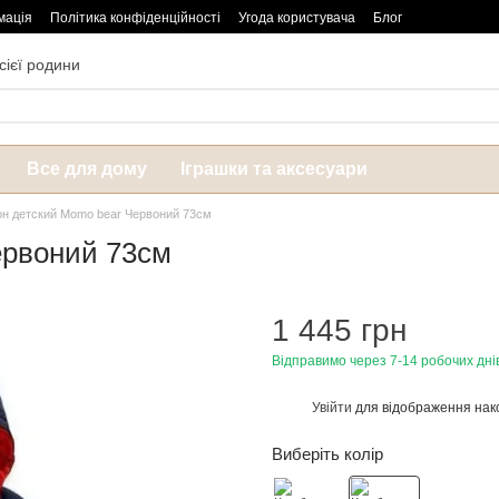
мація
Політика конфіденційності
Угода користувача
Блог
сієї родини
Все для дому
Іграшки та аксесуари
н детский Momo bear Червоний 73см
ервоний 73см
1 445 грн
Відправимо через 7-14 робочих дні
Увійти
для відображення нак
%
Виберіть колір