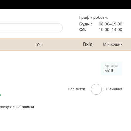
Графік роботи:
Будні:
08:00–19:00
Сб:
10:00–14:00
Вхід
Мій кошик
Укр
Артикул
5519
Порівняти
В бажання
в
опичувальної знижки