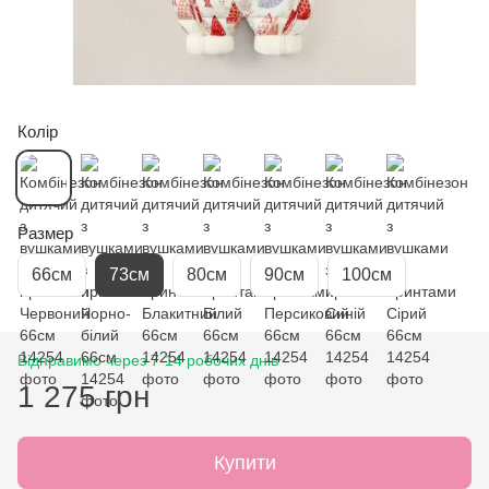
Колір
Размер
66см
73см
80см
90см
100см
Відправимо через 7-14 робочих днів
1 275 грн
Купити