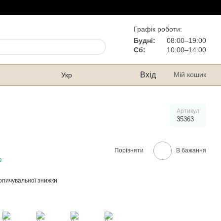
Графік роботи:
Будні:
08:00–19:00
Сб:
10:00–14:00
Вхід
Мій кошик
Укр
Артикул
35363
Порівняти
В бажання
в
опичувальної знижки