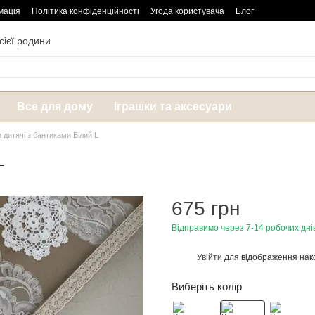
мація
Політика конфіденційності
Угода користувача
Блог
сієї родини
Все для дому
Іграшки та аксесуари
 дитячі з бантиками Білий L
L
675 грн
Відправимо через 7-14 робочих дні
Увійти
для відображення нак
%
Виберіть колір