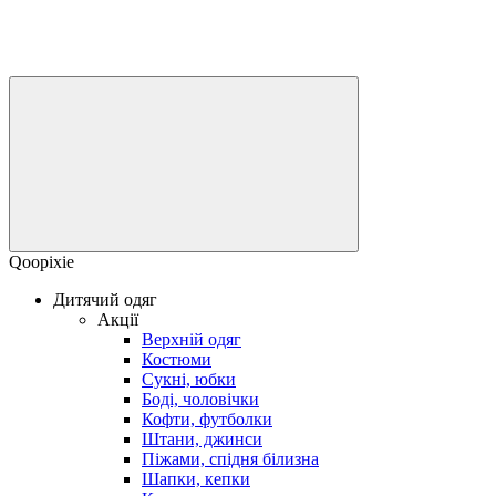
Qoopixie
Дитячий одяг
Акції
Верхній одяг
Костюми
Сукні, юбки
Боді, чоловічки
Кофти, футболки
Штани, джинси
Піжами, спідня білизна
Шапки, кепки