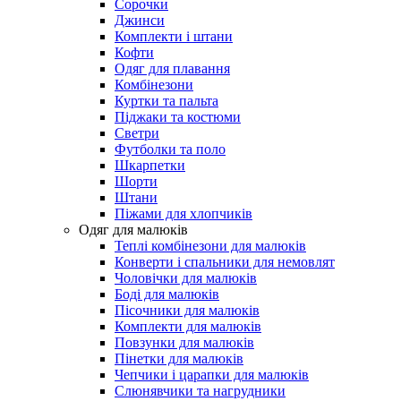
Сорочки
Джинси
Комплекти і штани
Кофти
Одяг для плавання
Комбінезони
Куртки та пальта
Піджаки та костюми
Светри
Футболки та поло
Шкарпетки
Шорти
Штани
Піжами для хлопчиків
Одяг для малюків
Теплі комбінезони для малюків
Конверти і спальники для немовлят
Чоловічки для малюків
Боді для малюків
Пісочники для малюків
Комплекти для малюків
Повзунки для малюків
Пінетки для малюків
Чепчики і царапки для малюків
Слюнявчики та нагрудники