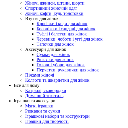
Жіночі джинси, штани, шорти
Спортивний жіночий одяг
Жіночі кофти, худі, толстовки
Взуття для жінок
Кросівки і кеди для жінок
Босоніжки і сандалі для жінок
Туфлі і балетки для жінок
Черевики, чоботи і уггі для жінок
Тапочки для жінок
Аксесуари для жінок
Сумки для жінок
Рюкзаки для жінок
Головні убори для жінок
Перчатки, рукавички для жінок
Піжами жіночі
Колготи та шкарпетки для жінок
Все для дому
Катрюлі, сковородки
Домашній текстиль
Іграшки та аксесуари
Мягкі іграшки
Рюкзаки та сумки
Іграшкові набори та коструктори
Іграшки для творчості