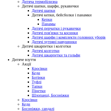
Дитяча термобілизна
Дитячі шапки, шарфи, рукавички
Дитячі шапки
Дитячі кепки, бейсболки і панамки
Кепки
Панамы
Дитячі перчатки і рукавички
Дитячі пов'язки та косинки
Дитячі шарфи і комплекти головних уборів
Дитячі хутряні навушники
Дитячі шкарпетки і колготки
Дитячі колготки
Дитячі шкарпетки та гольфи
Дитяче взуття
Акції
Кросівки
Кеди
Ботінки
Туфлі
Тапки
Пінетки
Шлопанці, Босоніжки
Кросівки
Кеди
Босоніжки, сандалі