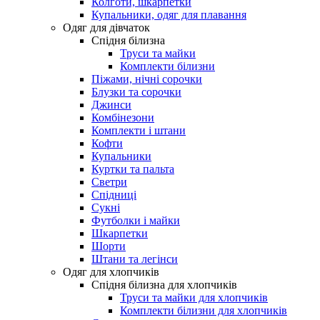
Колготи, шкарпетки
Купальники, одяг для плавання
Одяг для дівчаток
Спідня білизна
Труси та майки
Комплекти білизни
Піжами, нічні сорочки
Блузки та сорочки
Джинси
Комбінезони
Комплекти і штани
Кофти
Купальники
Куртки та пальта
Светри
Спідниці
Сукні
Футболки і майки
Шкарпетки
Шорти
Штани та легінси
Одяг для хлопчиків
Спідня білизна для хлопчиків
Труси та майки для хлопчиків
Комплекти білизни для хлопчиків