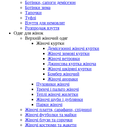
Ботінки, сапоги демісезон
Ботінки зима
Тапочки
Туфлі
Взуття для немовлят
Розпродаж взуття
Одяг для жінок
Верхній жіночий одяг
Жіночі куртки
Демісезонні жіночі куртки
Жіночі зимові куртки
Жіночі ветровки
Джинсова куртка жіноча
Жіночі шкіряні куртки
Бомбер жіночий
Жіночі анораки
Пуховики жіночі
Тренчі і пальто жіночі
Теплі жіночі жилетки
Жіночі шуби і дублянки
Парки жіночі
Жіночі плаття, сарафани, спідниці
Жіночі футболки та майки
Жіночі блузи та сорочки
Жіночі костюми та жакети