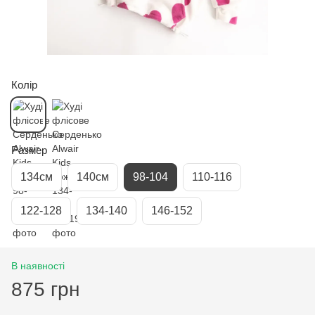
Колір
Размер
134см
140см
98-104
110-116
122-128
134-140
146-152
В наявності
875 грн