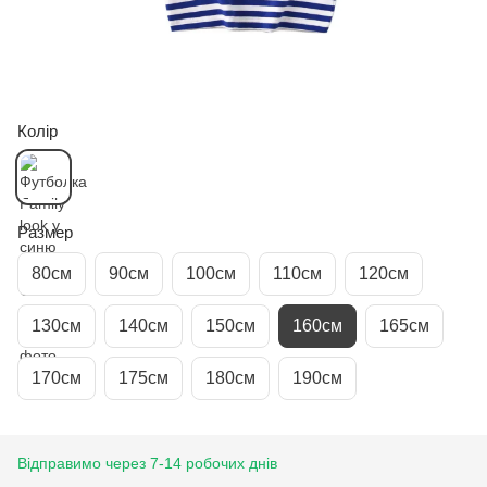
Колір
Размер
80см
90см
100см
110см
120см
130см
140см
150см
160см
165см
170см
175см
180см
190см
Відправимо через 7-14 робочих днів