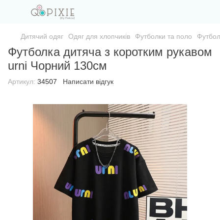
Дитячий одяг
Одяг для хлопчиків
Футболки та поло
Футбол
Футболка дитяча з коротким рукавом
urni Чорний 130см
Артикул:
34507
Написати відгук