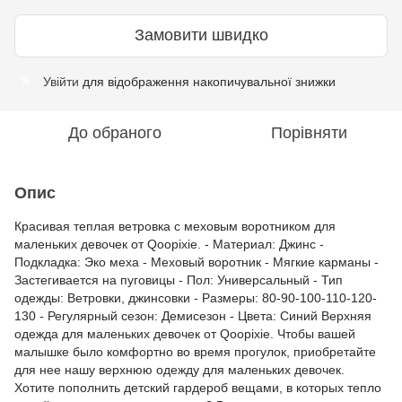
Замовити швидко
Увійти
для відображення накопичувальної знижки
%
До обраного
Порівняти
Опис
Красивая теплая ветровка c меховым воротником для
маленьких девочек от Qoopixie. - Материал: Джинс -
Подкладка: Эко меха - Меховый воротник - Мягкие карманы -
Застегивается на пуговицы - Пол: Универсальный - Тип
одежды: Ветровки, джинсовки - Размеры: 80-90-100-110-120-
130 - Регулярный сезон: Демисезон - Цвета: Синий Верхняя
одежда для маленьких девочек от Qoopixie. Чтобы вашей
малышке было комфортно во время прогулок, приобретайте
для нее нашу верхнюю одежду для маленьких девочек.
Хотите пополнить детский гардероб вещами, в которых тепло