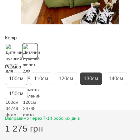
Колір
Размер
100см
110см
120см
130см
140см
150см
Відправимо через 7-14 робочих днів
1 275 грн