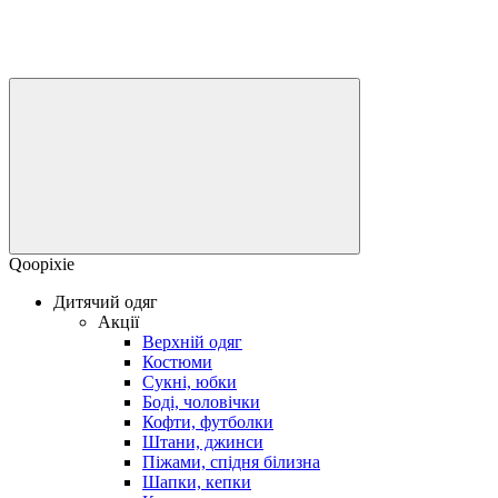
Qoopixie
Дитячий одяг
Акції
Верхній одяг
Костюми
Сукні, юбки
Боді, чоловічки
Кофти, футболки
Штани, джинси
Піжами, спідня білизна
Шапки, кепки