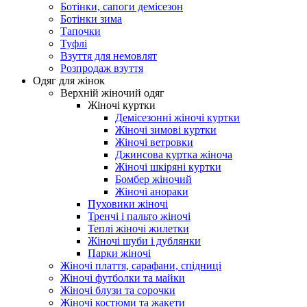
Ботінки, сапоги демісезон
Ботінки зима
Тапочки
Туфлі
Взуття для немовлят
Розпродаж взуття
Одяг для жінок
Верхній жіночий одяг
Жіночі куртки
Демісезонні жіночі куртки
Жіночі зимові куртки
Жіночі ветровки
Джинсова куртка жіноча
Жіночі шкіряні куртки
Бомбер жіночий
Жіночі анораки
Пуховики жіночі
Тренчі і пальто жіночі
Теплі жіночі жилетки
Жіночі шуби і дублянки
Парки жіночі
Жіночі плаття, сарафани, спідниці
Жіночі футболки та майки
Жіночі блузи та сорочки
Жіночі костюми та жакети