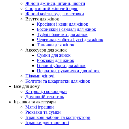
Жіночі джинси, штани, шорти
Спортивний жіночий одяг
Жіночі кофти, худі, толстовки
Взуття для жінок
Кросівки і кеди для жінок
Босоніжки і сандалі для жінок
Туфлі і балетки для жінок
Черевики, чоботи і уггі для жінок
Тапочки для жінок
Аксесуари для жінок
Сумки для жінок
Рюкзаки для жінок
Головні убори для жінок
Перчатки, рукавички для жінок
Піжами жіночі
Колготи та шкарпетки для жінок
Все для дому
Катрюлі, сковородки
Домашній текстиль
Іграшки та аксесуари
Мягкі іграшки
Рюкзаки та сумки
Іграшкові набори та коструктори
Іграшки для творчості