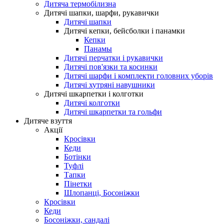
Дитяча термобілизна
Дитячі шапки, шарфи, рукавички
Дитячі шапки
Дитячі кепки, бейсболки і панамки
Кепки
Панамы
Дитячі перчатки і рукавички
Дитячі пов'язки та косинки
Дитячі шарфи і комплекти головних уборів
Дитячі хутряні навушники
Дитячі шкарпетки і колготки
Дитячі колготки
Дитячі шкарпетки та гольфи
Дитяче взуття
Акції
Кросівки
Кеди
Ботінки
Туфлі
Тапки
Пінетки
Шлопанці, Босоніжки
Кросівки
Кеди
Босоніжки, сандалі