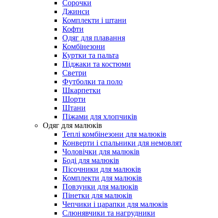
Сорочки
Джинси
Комплекти і штани
Кофти
Одяг для плавання
Комбінезони
Куртки та пальта
Піджаки та костюми
Светри
Футболки та поло
Шкарпетки
Шорти
Штани
Піжами для хлопчиків
Одяг для малюків
Теплі комбінезони для малюків
Конверти і спальники для немовлят
Чоловічки для малюків
Боді для малюків
Пісочники для малюків
Комплекти для малюків
Повзунки для малюків
Пінетки для малюків
Чепчики і царапки для малюків
Слюнявчики та нагрудники