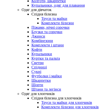
Колготи, шкарпетки
Купальники, одяг для плавання
Одяг для дівчаток
Спідня білизна
Труси та майки
Комплекти білизни
Піжами, нічні сорочки
Блузки та сорочки
Джинси
Комбінезони
Комплекти і штани
Кофти
Купальники
Куртки та пальта
Светри
Спідниці
Сукні
Футболки і майки
Шкарпетки
Шорти
Штани та легінси
Одяг для хлопчиків
Спідня білизна для хлопчиків
Труси та майки для хлопчиків
Комплекти білизни для хлопчиків