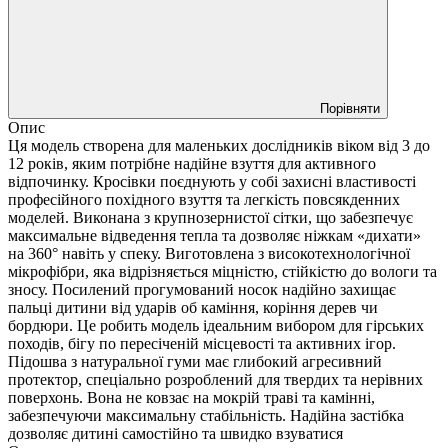
Порівняти
Опис
Ця модель створена для маленьких дослідників віком від 3 до
12 років, яким потрібне надійне взуття для активного
відпочинку. Кросівки поєднують у собі захисні властивості
професійного похідного взуття та легкість повсякденних
моделей. Виконана з крупнозернистої сітки, що забезпечує
максимальне відведення тепла та дозволяє ніжкам «дихати»
на 360° навіть у спеку. Виготовлена з високотехнологічної
мікрофібри, яка відрізняється міцністю, стійкістю до вологи та
зносу. Посилений прогумований носок надійно захищає
пальці дитини від ударів об каміння, коріння дерев чи
бордюри. Це робить модель ідеальним вибором для гірських
походів, бігу по пересіченій місцевості та активних ігор.
Підошва з натуральної гуми має глибокий агресивний
протектор, спеціально розроблений для твердих та нерівних
поверхонь. Вона не ковзає на мокрій траві та камінні,
забезпечуючи максимальну стабільність. Надійна застібка
дозволяє дитині самостійно та швидко взуватися