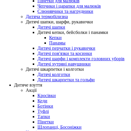
Пінетки для малюків
Чепчики і царапки для малюків
Слюнявчики та нагрудники
Дитяча термобілизна
Дитячі шапки, шарфи, рукавички
Дитячі шапки
Дитячі кепки, бейсболки і панамки
Кепки
Панамы
Дитячі перчатки і рукавички
Дитячі пов'язки та косинки
Дитячі шарфи і комплекти головних уборів
Дитячі хутряні навушники
Дитячі шкарпетки і колготки
Дитячі колготки
Дитячі шкарпетки та гольфи
Дитяче взуття
Акції
Кросівки
Кеди
Ботінки
Туфлі
Тапки
Пінетки
Шлопанці, Босоніжки