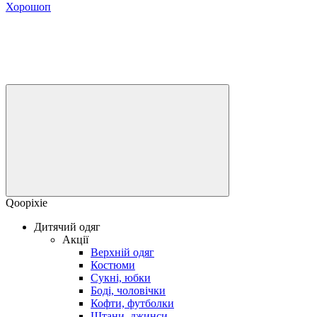
Хорошоп
Qoopixie
Дитячий одяг
Акції
Верхній одяг
Костюми
Сукні, юбки
Боді, чоловічки
Кофти, футболки
Штани, джинси