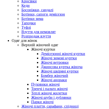
Кросівки
Кеди
Босоніжки, сандалі
Ботінки, сапоги демісезон
Ботінки зима
Тапочки
Туфлі
Взуття для немовлят
Розпродаж взуття
Одяг для жінок
Верхній жіночий одяг
Жіночі куртки
Демісезонні жіночі куртки
Жіночі зимові куртки
Жіночі ветровки
Джинсова куртка жіноча
Жіночі шкіряні куртки
Бомбер жіночий
Жіночі анораки
Пуховики жіночі
Тренчі і пальто жіночі
Теплі жіночі жилетки
Жіночі шуби і дублянки
Парки жіночі
Жіночі плаття, сарафани, спідниці