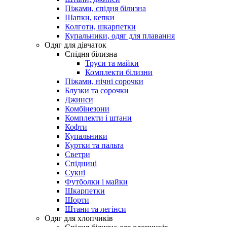
Піжами, спідня білизна
Шапки, кепки
Колготи, шкарпетки
Купальники, одяг для плавання
Одяг для дівчаток
Спідня білизна
Труси та майки
Комплекти білизни
Піжами, нічні сорочки
Блузки та сорочки
Джинси
Комбінезони
Комплекти і штани
Кофти
Купальники
Куртки та пальта
Светри
Спідниці
Сукні
Футболки і майки
Шкарпетки
Шорти
Штани та легінси
Одяг для хлопчиків