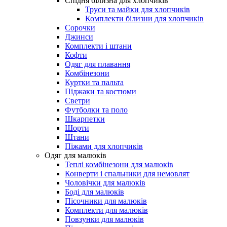
Спідня білизна для хлопчиків
Труси та майки для хлопчиків
Комплекти білизни для хлопчиків
Сорочки
Джинси
Комплекти і штани
Кофти
Одяг для плавання
Комбінезони
Куртки та пальта
Піджаки та костюми
Светри
Футболки та поло
Шкарпетки
Шорти
Штани
Піжами для хлопчиків
Одяг для малюків
Теплі комбінезони для малюків
Конверти і спальники для немовлят
Чоловічки для малюків
Боді для малюків
Пісочники для малюків
Комплекти для малюків
Повзунки для малюків